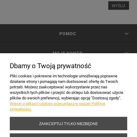
WYŚLIJ
POMOC
MOJE KONTO
Dbamy o Twoją prywatność
PŁATNOŚCI I DOSTAWA
Pliki cookies i pokrewne im technologie umożliwiają poprawne
działanie strony i pomagają nam dostosować ofertę do Twoich
potrzeb. Możesz zaakceptować wykorzystanie przez nas
INFORMACJE
wszystkich tych plików i przejść do sklepu lub dostosować użycie
plików do swoich preferencji, wybierając opcję "Dostosuj zgody".
Więcej o plikach cookies przeczytasz w naszej Polityce
prywatności.
DANE FIRMY
ZAAKCEPTUJ TYLKO NIEZBĘDNE
Copyright 2017-2026 Sakramento.pl