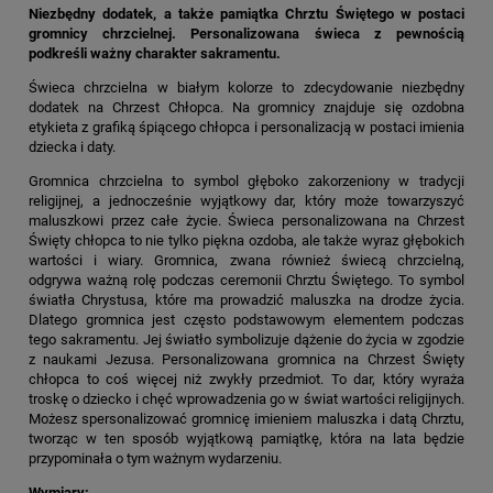
Niezbędny dodatek, a także pamiątka Chrztu Świętego w postaci
gromnicy chrzcielnej. Personalizowana świeca z pewnością
podkreśli ważny charakter sakramentu.
Świeca chrzcielna w białym kolorze to zdecydowanie niezbędny
dodatek na Chrzest Chłopca. Na gromnicy znajduje się ozdobna
etykieta z grafiką śpiącego chłopca i personalizacją w postaci imienia
dziecka i daty.
Gromnica chrzcielna to symbol głęboko zakorzeniony w tradycji
religijnej, a jednocześnie wyjątkowy dar, który może towarzyszyć
maluszkowi przez całe życie. Świeca personalizowana na Chrzest
Święty chłopca to nie tylko piękna ozdoba, ale także wyraz głębokich
wartości i wiary. Gromnica, zwana również świecą chrzcielną,
odgrywa ważną rolę podczas ceremonii Chrztu Świętego. To symbol
światła Chrystusa, które ma prowadzić maluszka na drodze życia.
Dlatego gromnica jest często podstawowym elementem podczas
tego sakramentu. Jej światło symbolizuje dążenie do życia w zgodzie
z naukami Jezusa. Personalizowana gromnica na Chrzest Święty
chłopca to coś więcej niż zwykły przedmiot. To dar, który wyraża
troskę o dziecko i chęć wprowadzenia go w świat wartości religijnych.
Możesz spersonalizować gromnicę imieniem maluszka i datą Chrztu,
tworząc w ten sposób wyjątkową pamiątkę, która na lata będzie
przypominała o tym ważnym wydarzeniu.
Wymiary: