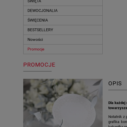
ŚWIĘTA
DEWOCJONALIA
ŚWIĘCENIA
BESTSELLERY
Nowości
Promocje
PROMOCJE
OPIS
Dla każdej
towarzysze
Notatnik z 
grafika ko
kokardka pr