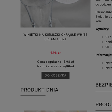
do codzienn
Personalizo
Świetnie sp
koni.
Wymiary:
WINIETKI NA KIELISZKI OKRĄGŁE WHITE
PUDEŁECZ
21 c
DREAM 10SZT
KOR
Kart
96 k
4,98 zł
Informacje
Cena regularna:
6,98 zł
Ce
Nota
Najniższa cena:
6,98 zł
Na
Nota
DO KOSZYKA
BEZP
PRODUKT DNIA
PROD