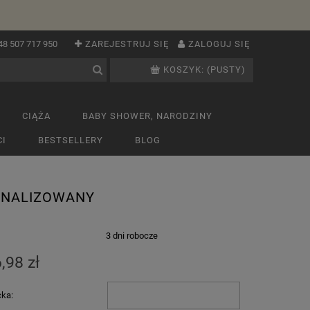
48 507 717 950
ZAREJESTRUJ SIĘ
ZALOGUJ SIĘ
KOSZYK:
(PUSTY)
CIĄŻA
BABY SHOWER, NARODZINY
I
BESTSELLERY
BLOG
ONALIZOWANY
:
3 dni robocze
,98 zł
cka: