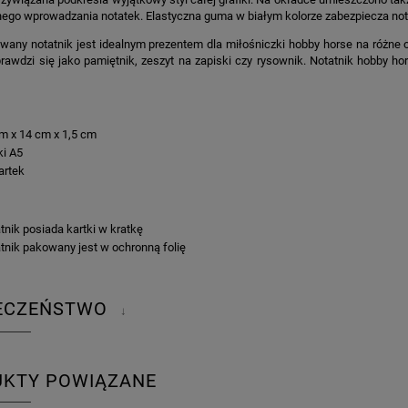
ego wprowadzania notatek. Elastyczna guma w białym kolorze zabezpiecza not
wany notatnik jest idealnym prezentem dla miłośniczki hobby horse na różne ok
rawdzi się jako pamiętnik, zeszyt na zapiski czy rysownik. Notatnik hobby hor
KA PODZIĘKOWANIE ZŁOTA
GIRLANDA BIAŁE PIÓRKA ZE ZŁOTE
m x 14 cm x 1,5 cm
ONKA KWADRAT 10SZT
ki A5
artek
6,98 zł
4,30 zł
:
na regularna:
9,98 zł
Cena regularna:
7,30 zł
tnik posiada kartki w kratkę
jniższa cena:
3,00 zł
Najniższa cena:
7,30 zł
tnik pakowany jest w ochronną folię
DO KOSZYKA
DO KOSZYKA
IECZEŃSTWO
↓
UKTY POWIĄZANE