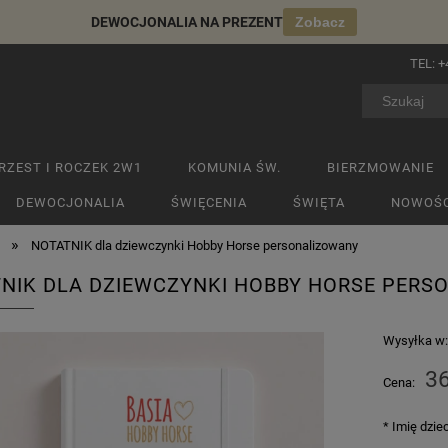
DEWOCJONALIA NA PREZENT
Zobacz
TEL:
+
RZEST I ROCZEK 2W1
KOMUNIA ŚW.
BIERZMOWANIE
DEWOCJONALIA
ŚWIĘCENIA
ŚWIĘTA
NOWOŚC
»
NOTATNIK dla dziewczynki Hobby Horse personalizowany
NIK DLA DZIEWCZYNKI HOBBY HORSE PERS
Wysyłka w
36
Cena:
*
Imię dzie