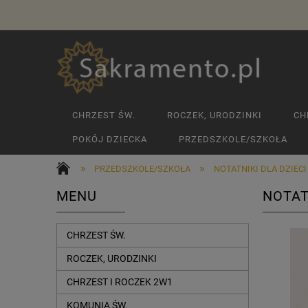
CHRZEST ŚW.
ROCZEK, URODZINKI
CH
POKÓJ DZIECKA
PRZEDSZKOLE/SZKOŁA
»
»
PRZEDSZKOLE/SZKOŁA
NOTATNIKI DLA DZIECI
MENU
NOTAT
CHRZEST ŚW.
ROCZEK, URODZINKI
CHRZEST I ROCZEK 2W1
KOMUNIA ŚW.