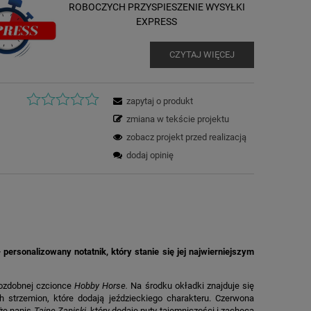
ROBOCZYCH PRZYSPIESZENIE WYSYŁKI
EXPRESS
CZYTAJ WIĘCEJ
zapytaj o produkt
zmiana w tekście projektu
zobacz projekt przed realizacją
dodaj opinię
ersonalizowany notatnik, który stanie się jej najwierniejszym
 ozdobnej czcionce
Hobby Horse.
Na środku okładki znajduje się
 strzemion, które dodają jeździeckiego charakteru. Czerwona
kże napis
Tajne Zapiski
, który dodaje nuty tajemniczości i zachęca