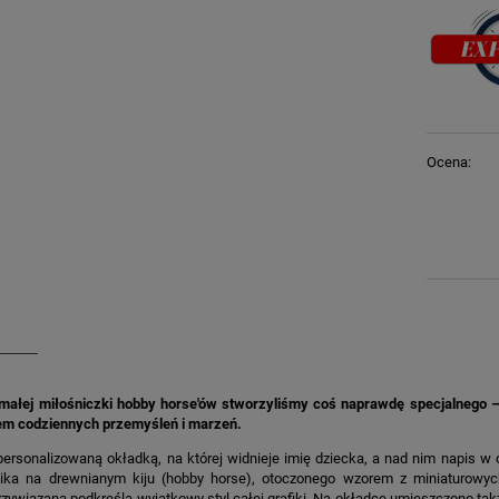
Ocena:
 małej miłośniczki hobby horse'ów stworzyliśmy coś naprawdę specjalnego – p
m codziennych przemyśleń i marzeń.
personalizowaną okładką, na której widnieje imię dziecka, a nad nim napis w
nika na drewnianym kiju (hobby horse), otoczonego wzorem z miniaturowych
zywiązana podkreśla wyjątkowy styl całej grafiki. Na okładce umieszczono ta