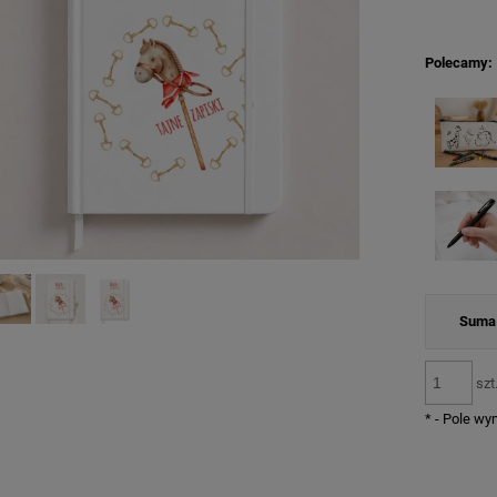
Polecamy:
Suma 
szt
*
- Pole w