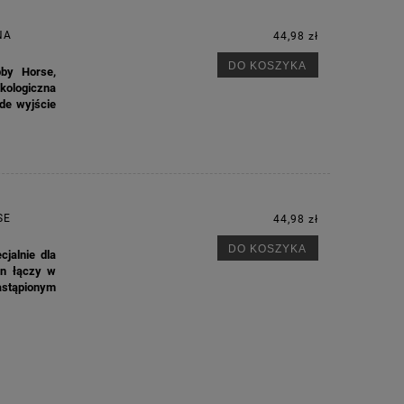
NA
44,98 zł
DO KOSZYKA
bby Horse,
kologiczna
żde wyjście
SE
44,98 zł
DO KOSZYKA
jalnie dla
on łączy w
stąpionym