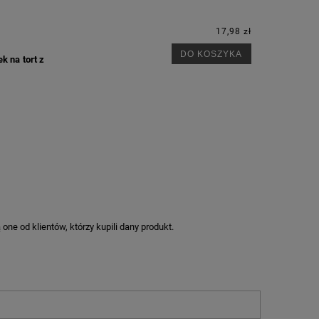
17,98 zł
DO KOSZYKA
k na tort z
ne od klientów, którzy kupili dany produkt.