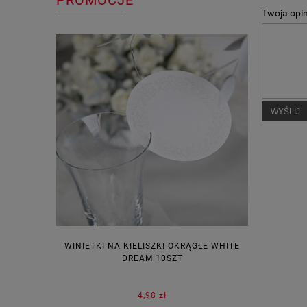
PROMOCJE
Twoja opin
WYŚLIJ
WINIETKI NA KIELISZKI OKRĄGŁE WHITE
PUDEŁECZ
DREAM 10SZT
KOR
4,98 zł