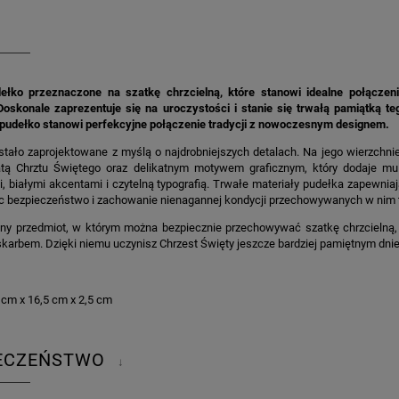
ełko przeznaczone na szatkę chrzcielną, które stanowi idealne połączen
Doskonale zaprezentuje się na uroczystości i stanie się trwałą pamiątką t
 pudełko stanowi perfekcyjne połączenie tradycji z nowoczesnym designem.
tało zaprojektowane z myślą o najdrobniejszych detalach. Na jego wierzchni
atą Chrztu Świętego oraz delikatnym motywem graficznym, który dodaje mu 
, białymi akcentami i czytelną typografią. Trwałe materiały pudełka zapewniaj
c bezpieczeństwo i zachowanie nienagannej kondycji przechowywanych w nim 
zny przedmiot, w którym można bezpiecznie przechowywać szatkę chrzcielną
karbem. Dzięki niemu uczynisz Chrzest Święty jeszcze bardziej pamiętnym dni
 cm x 16,5 cm x 2,5 cm
IECZEŃSTWO
↓