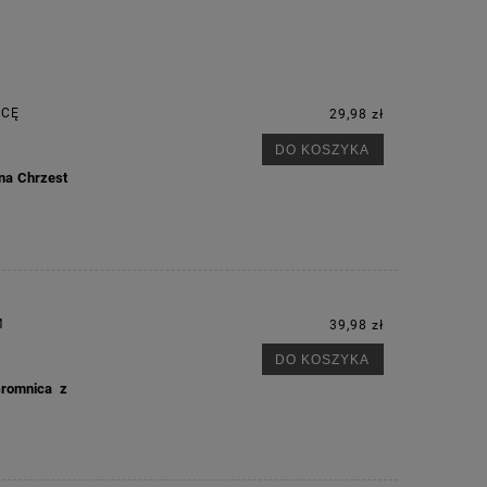
ICĘ
29,98 zł
DO KOSZYKA
na Chrzest
M
39,98 zł
DO KOSZYKA
Gromnica z