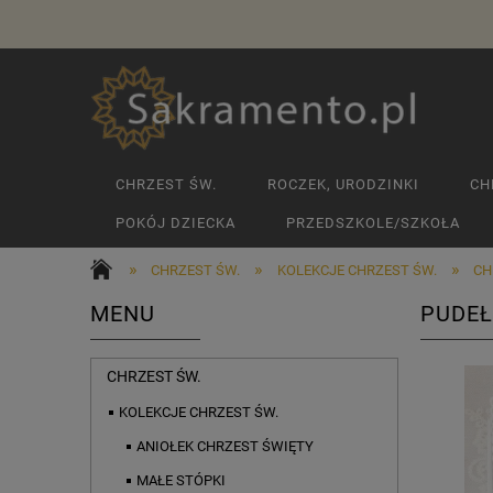
CHRZEST ŚW.
ROCZEK, URODZINKI
CH
POKÓJ DZIECKA
PRZEDSZKOLE/SZKOŁA
»
»
»
CHRZEST ŚW.
KOLEKCJE CHRZEST ŚW.
CH
MENU
PUDEŁ
CHRZEST ŚW.
KOLEKCJE CHRZEST ŚW.
ANIOŁEK CHRZEST ŚWIĘTY
MAŁE STÓPKI