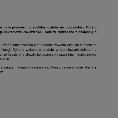
ie funkcjonalności z subtelną ozdobą na uroczystość Chrztu
ego sakramentu dla dziecka i rodziny. Wykonane z dbałością o
ej części umieszczona jest personalizowana etykieta z imieniem
finezji. Etykieta wykonana została w pastelowych kolorach z
ą, że będzie ono służyło jako pamiątka przez lata, jednocześnie
tkanin.
, a zarazem elegancka pamiątka, która z czasem może stać się
em.