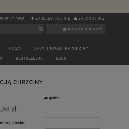
48 507 717 950
ZAREJESTRUJ SIĘ
ZALOGUJ SIĘ
KOSZYK:
(PUSTY)
CIĄŻA
BABY SHOWER, NARODZINY
I
BESTSELLERY
BLOG
ACJĄ CHRZCINY
:
48 godzin
,98 zł
e imię dziecka: