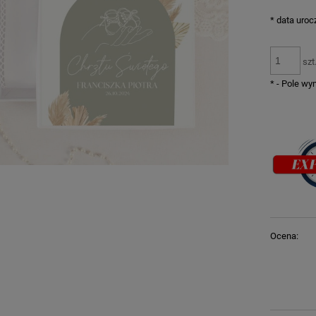
*
data uroc
szt
*
- Pole w
Ocena: