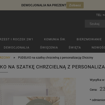
DEWOCJONALIA NA PREZENT
Zobacz
TEL:
+
RZEST I ROCZEK 2W1
KOMUNIA ŚW.
BIERZMOWANIE
DEWOCJONALIA
ŚWIĘCENIA
ŚWIĘTA
NOWOŚC
»
RZCINY
PUDEŁKO na szatkę chrzcielną z personalizacją Chrzciny
KO NA SZATKĘ CHRZCIELNĄ Z PERSONALIZ
Wysyłka w
23
Cena:
*
odmienion