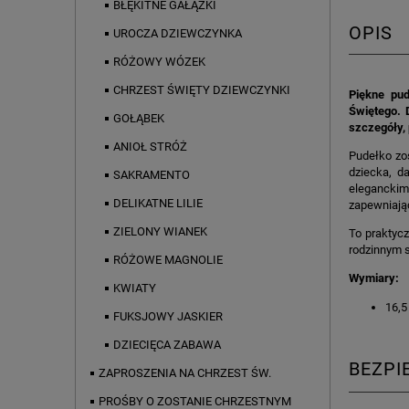
BŁĘKITNE GAŁĄZKI
OPIS
UROCZA DZIEWCZYNKA
RÓŻOWY WÓZEK
CHRZEST ŚWIĘTY DZIEWCZYNKI
Piękne pud
Świętego. 
GOŁĄBEK
szczegóły,
ANIOŁ STRÓŻ
Pudełko zos
dziecka, d
SAKRAMENTO
eleganckimi
DELIKATNE LILIE
zapewniają
ZIELONY WIANEK
To praktyc
rodzinnym s
RÓŻOWE MAGNOLIE
Wymiary:
KWIATY
16,5
FUKSJOWY JASKIER
DZIECIĘCA ZABAWA
BEZP
ZAPROSZENIA NA CHRZEST ŚW.
PROŚBY O ZOSTANIE CHRZESTNYM