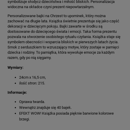
symbolizuje słodycz dzieciństwa i miłość bliskich. Personalizacja
widoczna na okładce czyni prezent niepowtarzalnym.
Personalizowane bajki na Chrzest to upominek, który można
zachować na długie lata. Książka świetnie prezentuje się jako część
dekoracji w dziecięcym pokoju. Bajki zawarte w środku są
dostosowane do dziecięcego świata i emocji. Taka forma prezentu
pozwala na stworzenie osobistego rytuału czytania. Książka staje się
symbolem obecności i wsparcia bliskich w pierwszych latach życia.
Smok z serduszkiem to wzruszający motyw, który zostaje w pamięci
dziecka i rodziny. To pamiątka, która wywołuje emocje za każdym
razem, gdy po nią sięgamy.
Wymiary:
24cm x 16,5 cm,
ilość stron: 215.
Informacje:
Oprawa twarda.
Wewnątrz znajduje się 40 bajek.
EFEKT WOW! Książka posiada pięknie barwione kolorowe
brzegi.