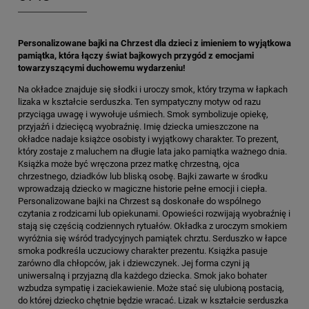
Personalizowane bajki na Chrzest dla dzieci z imieniem to wyjątkowa
pamiątka, która łączy świat bajkowych przygód z emocjami
towarzyszącymi duchowemu wydarzeniu!
Na okładce znajduje się słodki i uroczy smok, który trzyma w łapkach
lizaka w kształcie serduszka. Ten sympatyczny motyw od razu
przyciąga uwagę i wywołuje uśmiech. Smok symbolizuje opiekę,
przyjaźń i dziecięcą wyobraźnię. Imię dziecka umieszczone na
okładce nadaje książce osobisty i wyjątkowy charakter. To prezent,
który zostaje z maluchem na długie lata jako pamiątka ważnego dnia.
Książka może być wręczona przez matkę chrzestną, ojca
chrzestnego, dziadków lub bliską osobę. Bajki zawarte w środku
wprowadzają dziecko w magiczne historie pełne emocji i ciepła.
Personalizowane bajki na Chrzest są doskonałe do wspólnego
czytania z rodzicami lub opiekunami. Opowieści rozwijają wyobraźnię i
stają się częścią codziennych rytuałów. Okładka z uroczym smokiem
wyróżnia się wśród tradycyjnych pamiątek chrztu. Serduszko w łapce
smoka podkreśla uczuciowy charakter prezentu. Książka pasuje
zarówno dla chłopców, jak i dziewczynek. Jej forma czyni ją
uniwersalną i przyjazną dla każdego dziecka. Smok jako bohater
wzbudza sympatię i zaciekawienie. Może stać się ulubioną postacią,
do której dziecko chętnie będzie wracać. Lizak w kształcie serduszka