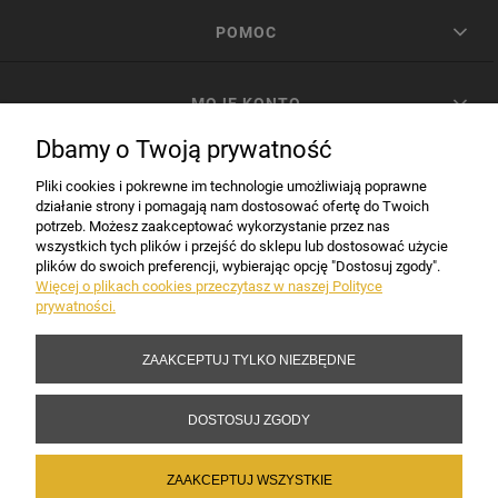
POMOC
MOJE KONTO
Dbamy o Twoją prywatność
PŁATNOŚCI I DOSTAWA
Pliki cookies i pokrewne im technologie umożliwiają poprawne
działanie strony i pomagają nam dostosować ofertę do Twoich
potrzeb. Możesz zaakceptować wykorzystanie przez nas
INFORMACJE
wszystkich tych plików i przejść do sklepu lub dostosować użycie
plików do swoich preferencji, wybierając opcję "Dostosuj zgody".
Więcej o plikach cookies przeczytasz w naszej Polityce
prywatności.
DANE FIRMY
ZAAKCEPTUJ TYLKO NIEZBĘDNE
Copyright 2017-2026 Sakramento.pl
DOSTOSUJ ZGODY
ZAAKCEPTUJ WSZYSTKIE