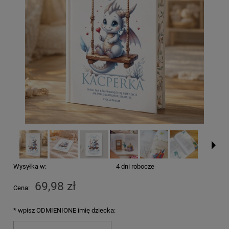
Wysyłka w:
4 dni robocze
69,98 zł
Cena:
*
wpisz ODMIENIONE imię dziecka: