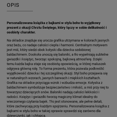
OPIS
Personalizowana książka z bajkami w stylu boho to wyjątkowy
prezent z okazji Chrztu Świętego, który łączy w sobie delikatność i
osobisty charakter.
Na okładce znajduje się urocza grafika utrzymana w kolorach jasnych
oraz beżu, co nadaje całości ciepła i harmonii. Centralnym motywem
jest miś, który siedzi obok kołyski dla dziecka ozdobionej
baldachimem. Dookoła unoszą się baloniki, a tło wypełniają subtelne
gwiazdki i księżyc, tworząc spokojną, bajkową atmosferę. Dzięki
temu każda bajka staje się osobistą opowieścią, w której maluszek
odgrywa główną rolę. To forma prezentu, która pozwala podkreślić
wyjątkowość dziecka i tej szczególnej okazji. Styl boho przejawia się
w naturalnych wzorach, jasnych barwach i miękkich kształtach.
Grafika na okładce przyciąga wzrok i wzbudza emocje. Kołyska z
baldachimem symbolizuje bezpieczeństwo i miłość, a miś przy niej to
towarzysz dziecięcych snów. Baloniki nadają całości lekkości i
radości. Księżyc i gwiazdki tworzą magiczny klimat idealny do
wieczornego czytania bajek. Tło jest stonowane, ale pełne detali,
które zachwycają przy każdym spojrzeniu. Personalizowana książka z
bajkami w stylu boho w takiej oprawie sprawdzi się zarówno dla
dziewczynki, jak i chłopca.