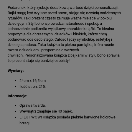
Podarunek, który zyskuje dodatkową wartość dzięki personalizacji.
Bajki mogą być czytane przed snem, stając się częścią codziennych
rytuałów. Taki prezent często zajmuje ważne miejsce w pokoju
dziecięcym. Styl boho wprowadza naturalność i spokój, a
jednocześnie podkreśla wyjątkowy charakter książki. To idealna
propozycja dla chrzestnych, dziadków i bliskich, którzy chcą
podarować coś osobistego. Całość łączy symbolikę, estetykę i
dziecięcą radość. Taka książka to piękna pamiątka, która rośnie
razem z dzieckiem i przypomina o ważnych
chwilach. Personalizowana książka z bajkami w stylu boho sprawia,
że prezent staje się bardziej osobisty!
Wymiary:
24cm x 16,5 cm,
ilość stron: 215.
Informacje:
Oprawa twarda.
Wewnątrz znajduje się 40 bajek.
EFEKT WOW! Książka posiada pięknie barwione kolorowe
brzegi.