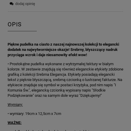
dodaj opinię
OPIS
Piękne pudełka na ciasto z naszej najnowszej kolekcji to elegancki
dodatek na najwytworniejsze okazje! Srebrny, błyszczący nadruk
przyciąga wzrok i daje niesamowity efekt wow!
• Prostokątne pudełka wykonane z wytrzymałej tektury w białym
kolorze. W zestawie znajdują się również eleganckie etykiety zdobione
grafiką z kolekcji Srebrna Elegancja. Etykiety posiadają elegancki
tekst z pięknie błyszczącą, srebrną czcionką o lustrzanej fakturze. Na
etykiecie znajduje się symbol w postaci krzyżyka, pod nim napis "I
Komunia Św.", elegancką czcionką wypisany napis "Słodkie
Podziękowanie" oraz na samym dole wyraz "Dziękujemy!"
Wymiary:
• wymiary: 19cm x 12,5cm x 7cm
WAŻNE: