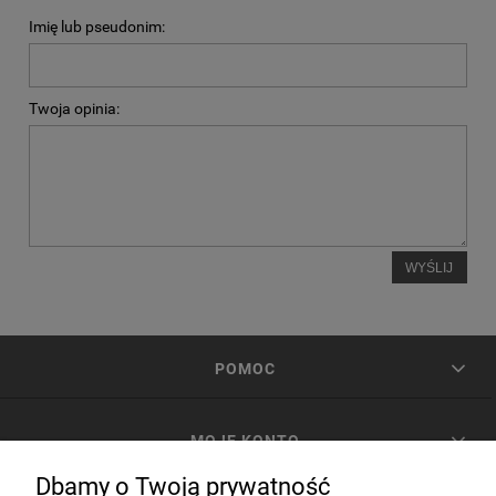
Imię lub pseudonim:
Twoja opinia:
WYŚLIJ
POMOC
MOJE KONTO
Dbamy o Twoją prywatność