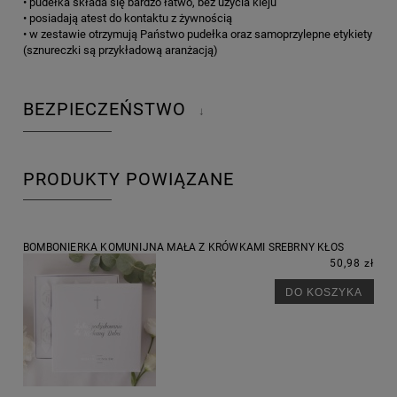
• pudełka składa się bardzo łatwo, bez użycia kleju
• posiadają atest do kontaktu z żywnością
• w zestawie otrzymują Państwo pudełka oraz samoprzylepne etykiety
(sznureczki są przykładową aranżacją)
BEZPIECZEŃSTWO
↓
PRODUKTY POWIĄZANE
BOMBONIERKA KOMUNIJNA MAŁA Z KRÓWKAMI SREBRNY KŁOS
50,98 zł
DO KOSZYKA