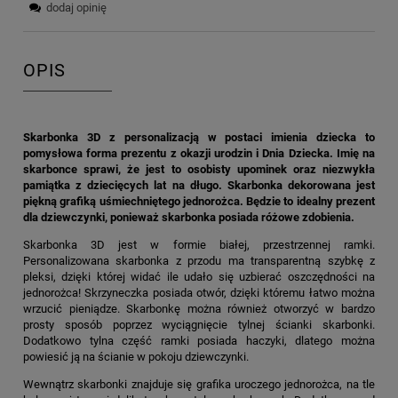
dodaj opinię
OPIS
Skarbonka 3D z personalizacją w postaci imienia dziecka to
pomysłowa forma prezentu z okazji urodzin i Dnia Dziecka. Imię na
skarbonce sprawi, że jest to osobisty upominek oraz niezwykła
pamiątka z dziecięcych lat na długo. Skarbonka dekorowana jest
piękną grafiką uśmiechniętego jednorożca. Będzie to idealny prezent
dla dziewczynki, ponieważ skarbonka posiada różowe zdobienia.
Skarbonka 3D jest w formie białej, przestrzennej ramki.
Personalizowana skarbonka z przodu ma transparentną szybkę z
pleksi, dzięki której widać ile udało się uzbierać oszczędności na
jednorożca! Skrzyneczka posiada otwór, dzięki któremu łatwo można
wrzucić pieniądze. Skarbonkę można również otworzyć w bardzo
prosty sposób poprzez wyciągnięcie tylnej ścianki skarbonki.
Dodatkowo tylna część ramki posiada haczyki, dlatego można
powiesić ją na ścianie w pokoju dziewczynki.
Wewnątrz skarbonki znajduje się grafika uroczego jednorożca, na tle