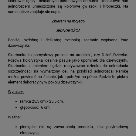
kolorowej tęczy i delikatnych pastelowych chmurek. Dodatkowo nad
jednorożcem umieszczone są kolorowe gwiazdki i kropeczki. Na
samej górze znajduje się napis:
Zbieram na mojego
JEDNOROŻCA
Poniżej ozdobną i delikatną czcionką zostanie wypisane
imię
dziewczynki.
Skarbonka to pomysłowy prezent na urodzinki, czy Dzień Dziecka.
Różowa kolorystyka idealnie pasuje jako upominek dla dziewczynki.
Skarbonka z imieniem będzie motywować dziecko do odkładania
oszczędności na wymarzony cel, na przykład jednorożca! Ramkę
można powiesić na ścianie, jak i położyć na półce. Będzie to piękny
element dekoracyjny w pokoju dziewczynki.
Wymiary:
ramka 25,5 cm x 25,5 cm,
głębokość: 6 cm
Ważne:
pieniądze nie są zawartością produktu, lecz przykładową
ekspozycją