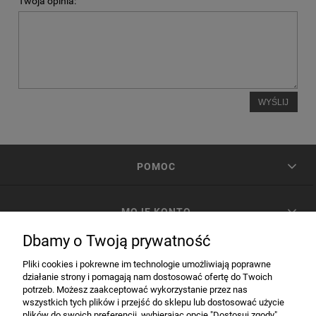
Twoja opinia:
WYŚLIJ
POMOC
MOJE KONTO
Dbamy o Twoją prywatność
PŁATNOŚCI I DOSTAWA
Pliki cookies i pokrewne im technologie umożliwiają poprawne
działanie strony i pomagają nam dostosować ofertę do Twoich
potrzeb. Możesz zaakceptować wykorzystanie przez nas
INFORMACJE
wszystkich tych plików i przejść do sklepu lub dostosować użycie
plików do swoich preferencji, wybierając opcję "Dostosuj zgody".