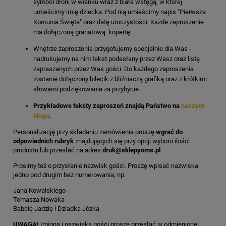
symbol dłoni w wianku wraz z biała wstęgą, w której
umieścimy imię dziecka. Pod nią umieścimy napis "Pierwsza
Komunia Święta" oraz datę uroczystości. Każde zaproszenie
ma dołączoną granatową kopertę.
Wnętrze zaproszenia przygotujemy specjalnie dla Was -
nadrukujemy na nim tekst podesłany przez Wasz oraz listę
zapraszanych przez Was gości. Do każdego zaproszenia
zostanie dołączony bilecik z bliźniaczą grafiką oraz z krótkimi
słowami podziękowania za przybycie.
Przykładowe teksty zaproszeń znajdą Państwo na
naszym
blogu
.
Personalizację przy składaniu zamówienia proszę
wgrać do
odpowiednich rubryk
znajdujących się przy opcji wyboru ilości
produktu lub przesłać na adres
druk@sklepyoms.pl
Prosimy też o przysłanie nazwisk gości. Proszę wpisać nazwiska
jedno pod drugim bez numerowania, np:
Jana Kowalskiego
Tomasza Nowaka
Babcię Jadzię i Dziadka Józka
UWAGA!
Imiona i nazwiska gości proszę przesłać w odmienionej