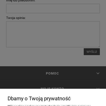
Imię lub pseudonim:
Twoja opinia:
WYŚLIJ
POMOC
MOJE KONTO
Dbamy o Twoją prywatność
PŁATNOŚCI I DOSTAWA