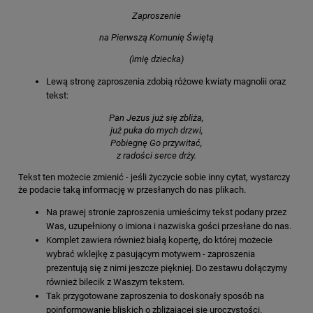
Zaproszenie
na Pierwszą Komunię Świętą
(imię dziecka)
Lewą stronę zaproszenia zdobią różowe kwiaty magnolii oraz
tekst:
Pan Jezus już się zbliża,
już puka do mych drzwi,
Pobiegnę Go przywitać,
z radości serce drży.
Tekst ten możecie zmienić - jeśli życzycie sobie inny cytat, wystarczy
że podacie taką informację w przesłanych do nas plikach.
Na prawej stronie zaproszenia umieścimy tekst podany przez
Was, uzupełniony o imiona i nazwiska gości przesłane do nas.
Komplet zawiera również białą kopertę, do której możecie
wybrać wklejkę z pasującym motywem - zaproszenia
prezentują się z nimi jeszcze piękniej. Do zestawu dołączymy
również bilecik z Waszym tekstem.
Tak przygotowane zaproszenia to doskonały sposób na
poinformowanie bliskich o zbliżającej się uroczystości.