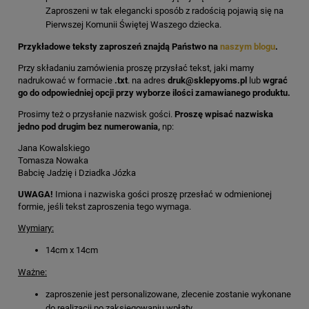
Zaproszeni w tak elegancki sposób z radością pojawią się na
Pierwszej Komunii Świętej Waszego dziecka.
Przykładowe teksty zaproszeń znajdą Państwo na
naszym blogu
.
Przy składaniu zamówienia proszę przysłać tekst, jaki mamy
nadrukować w formacie
.txt
. na adres
druk@sklepyoms.pl
lub
wgrać
go do odpowiedniej opcji przy wyborze ilości zamawianego produktu.
Prosimy też o przysłanie nazwisk gości.
Proszę wpisać nazwiska
jedno pod drugim bez numerowania,
np:
Jana Kowalskiego
Tomasza Nowaka
Babcię Jadzię i Dziadka Józka
UWAGA!
Imiona i nazwiska gości proszę przesłać w odmienionej
formie, jeśli tekst zaproszenia tego wymaga.
Wymiary:
14cm x 14cm
Ważne:
zaproszenie jest personalizowane, zlecenie zostanie wykonane
do realizacji po zaksięgowaniu wpłaty