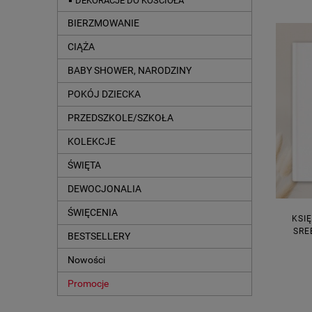
DEKORACJE DO KOŚCIOŁA
BIERZMOWANIE
CIĄŻA
BABY SHOWER, NARODZINY
POKÓJ DZIECKA
PRZEDSZKOLE/SZKOŁA
KOLEKCJE
ŚWIĘTA
DEWOCJONALIA
ŚWIĘCENIA
KSI
SRE
BESTSELLERY
Nowości
Promocje