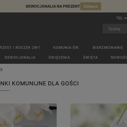
DEWOCJONALIA NA PREZENT
Zobacz
TEL:
+
RZEST I ROCZEK 2W1
KOMUNIA ŚW.
BIERZMOWANIE
DEWOCJONALIA
ŚWIĘCENIA
ŚWIĘTA
NOWOŚC
CI
NKI KOMUNIJNE DLA GOŚCI