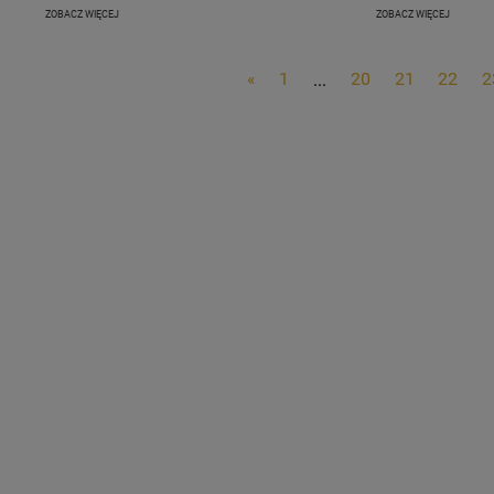
ZOBACZ WIĘCEJ
ZOBACZ WIĘCEJ
«
1
...
20
21
22
2