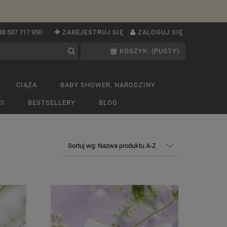
48 507 717 950
ZAREJESTRUJ SIĘ
ZALOGUJ SIĘ
KOSZYK:
(PUSTY)
CIĄŻA
BABY SHOWER, NARODZINY
I
BESTSELLERY
BLOG
Sortuj wg:
Nazwa produktu A-Z