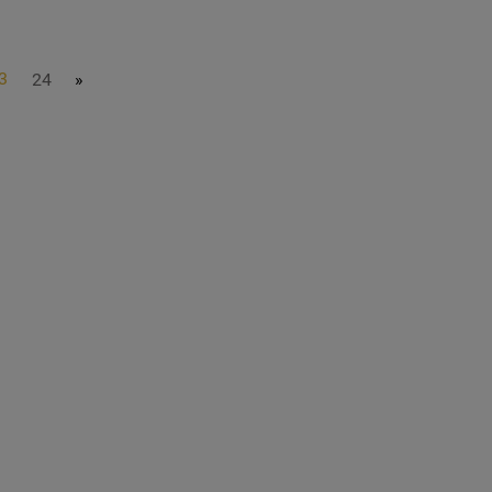
3
24
»