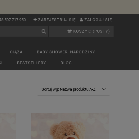
48 507 717 950
ZAREJESTRUJ SIĘ
ZALOGUJ SIĘ
KOSZYK:
(PUSTY)
CIĄŻA
BABY SHOWER, NARODZINY
I
BESTSELLERY
BLOG
Sortuj wg:
Nazwa produktu A-Z