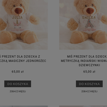
Ś PREZENT DLA DZIECKA Z
MIŚ PREZENT DLA DZIECK
CZKĄ MAGICZNY JEDNOROŻEC
METRYCZKĄ INDIAŃSKI WIGW
DZIEWCZYNKI
65,00 zł
65,00 zł
DO KOSZYKA
DO KOSZYKA
ZOBACZ WIĘCEJ
ZOBACZ WIĘCEJ