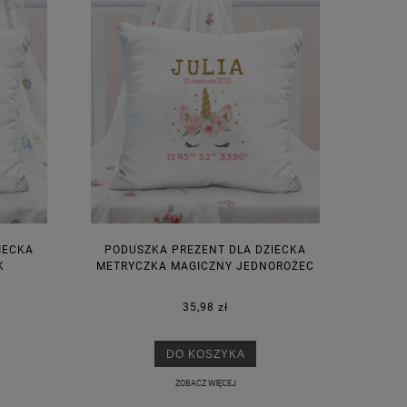
IECKA
PODUSZKA PREZENT DLA DZIECKA
K
METRYCZKA MAGICZNY JEDNOROŻEC
35,98 zł
DO KOSZYKA
ZOBACZ WIĘCEJ
M