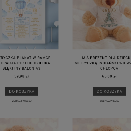
TRYCZKA PLAKAT W RAMCE
MIŚ PREZENT DLA DZIECK
KORACJA POKOJU DZIECKA
METRYCZKĄ INDIAŃSKI WIGW
BŁĘKITNY BALON A3
CHŁOPCA
59,98 zł
65,00 zł
DO KOSZYKA
DO KOSZYKA
ZOBACZ WIĘCEJ
ZOBACZ WIĘCEJ