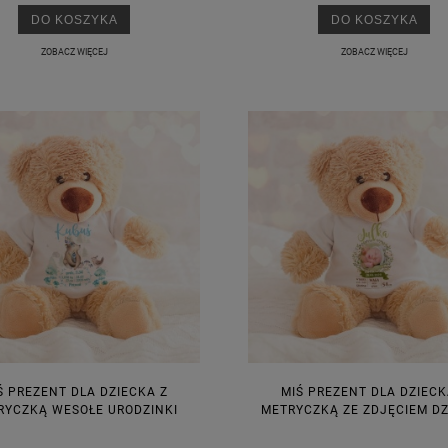
DO KOSZYKA
DO KOSZYKA
ZOBACZ WIĘCEJ
ZOBACZ WIĘCEJ
Ś PREZENT DLA DZIECKA Z
MIŚ PREZENT DLA DZIECK
RYCZKĄ WESOŁE URODZINKI
METRYCZKĄ ZE ZDJĘCIEM D