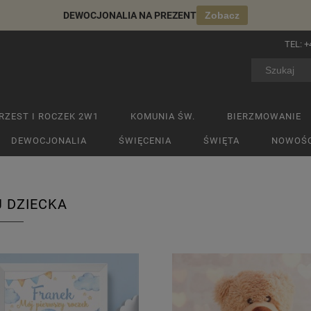
DEWOCJONALIA NA PREZENT
Zobacz
TEL:
+
RZEST I ROCZEK 2W1
KOMUNIA ŚW.
BIERZMOWANIE
DEWOCJONALIA
ŚWIĘCENIA
ŚWIĘTA
NOWOŚC
 DZIECKA