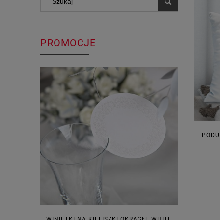
PROMOCJE
PODU
WINIETKI NA KIELISZKI OKRĄGŁE WHITE
PUDEŁECZ