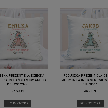
ONKA KWADRAT 10SZT
6,98 zł
4,30 zł
na regularna:
9,98 zł
Cena regularna:
7,30 zł
jniższa cena:
3,00 zł
Najniższa cena:
7,30 zł
DO KOSZYKA
DO KOSZYKA
SZKA PREZENT DLA DZIECKA
PODUSZKA PREZENT DLA DZ
CZKA INDIAŃSKI WIGWAM DLA
METRYCZKA INDIAŃSKI WIGW
DZIEWCZYNKI
CHŁOPCA
35,98 zł
35,98 zł
DO KOSZYKA
DO KOSZYKA