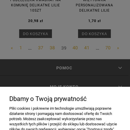
PUDEŁECZKA KWADRAT NA
WIZYTÓWKA
KOMUNIĘ DELIKATNE LILIE
PERSONALIZOWANA
10SZT
DELIKATNE LILIE
20,98 zł
1,70 zł
DO KOSZYKA
DO KOSZYKA
«
1
...
37
38
39
40
41
...
70
»
POMOC
MOJE KONTO
Dbamy o Twoją prywatność
PŁATNOŚCI I DOSTAWA
Pliki cookies i pokrewne im technologie umożliwiają poprawne
działanie strony i pomagają nam dostosować ofertę do Twoich
potrzeb. Możesz zaakceptować wykorzystanie przez nas
INFORMACJE
wszystkich tych plików i przejść do sklepu lub dostosować użycie
plików do swoich preferencji, wybierając opcję "Dostosuj zgody".