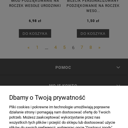
MIÓD PODZIĘKOWANIE NA
BILECIK PERSONALIZOWANY
ROCZEK WESOŁE URODZINKI
PODZIĘKOWANIE NA ROCZEK
WESO...
6,98 zł
1,50 zł
DO KOSZYKA
DO KOSZYKA
«
1
...
4
5
6
7
8
»
POMOC
MOJE KONTO
Dbamy o Twoją prywatność
PŁATNOŚCI I DOSTAWA
Pliki cookies i pokrewne im technologie umożliwiają poprawne
działanie strony i pomagają nam dostosować ofertę do Twoich
potrzeb. Możesz zaakceptować wykorzystanie przez nas
INFORMACJE
wszystkich tych plików i przejść do sklepu lub dostosować użycie
plików do swoich preferencji, wybierając opcję "Dostosuj zgody".