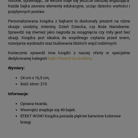
historie, sprawiając, że lektura staje się jeszcze bardziej angażująca.
Każda bajka zawiera elementy edukacyjne, ucząc dziecko wartości i
pozytywnych postaw.
Personalizowana książka z bajkami to doskonały prezent na różne
okazje: urodziny, imieniny, Dzień Dziecka, czy Boże Narodzenie.
Sprawdzi się również jako nagroda za osiągnięcia czy miły gest bez
okazji. Książka jest idealna do wspólnego czytania przed snem,
rozwijania wyobraźni oraz budowania bliskich więzi rodzinnych.
Koniecznie sprawdź inne książki z naszej oferty w specjalnie
dedykowanej kategorii
Bajki Prezent na urodziny
.
Wymiary:
24 cm x 16,5 cm,
ilość stron: 215
Informacje:
Oprawa twarda.
Wewnątrz znajduje się 40 bajek.
EFEKT WOW! Książka posiada pięknie barwione kolorowe
brzegi.