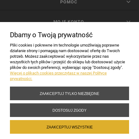
POMOC
MOJE KONTO
Dbamy o Twoją prywatność
PŁATNOŚCI I DOSTAWA
Pliki cookies i pokrewne im technologie umożliwiają poprawne
działanie strony i pomagają nam dostosować ofertę do Twoich
potrzeb. Możesz zaakceptować wykorzystanie przez nas
INFORMACJE
wszystkich tych plików i przejść do sklepu lub dostosować użycie
plików do swoich preferencji, wybierając opcję "Dostosuj zgody".
Więcej o plikach cookies przeczytasz w naszej Polityce
prywatności.
DANE FIRMY
ZAAKCEPTUJ TYLKO NIEZBĘDNE
Copyright 2017-2026 Sakramento.pl
DOSTOSUJ ZGODY
ZAAKCEPTUJ WSZYSTKIE
POKAŻ PEŁNĄ WERSJĘ STRONY