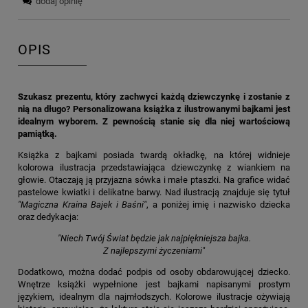
dodaj opinię
OPIS
Szukasz prezentu, który zachwyci każdą dziewczynkę i zostanie z
nią na długo? Personalizowana książka z ilustrowanymi bajkami jest
idealnym wyborem. Z pewnością stanie się dla niej wartościową
pamiątką.
Książka z bajkami posiada twardą okładkę, na której widnieje
kolorowa ilustracja przedstawiająca dziewczynkę z wiankiem na
głowie. Otaczają ją przyjazna sówka i małe ptaszki. Na grafice widać
pastelowe kwiatki i delikatne barwy. Nad ilustracją znajduje się tytuł
"Magiczna Kraina Bajek i Baśni"
, a poniżej imię i nazwisko dziecka
oraz dedykacja:
"Niech Twój Świat będzie jak najpiękniejsza bajka.
Z najlepszymi życzeniami"
Dodatkowo, można dodać podpis od osoby obdarowującej dziecko.
Wnętrze książki wypełnione jest bajkami napisanymi prostym
językiem, idealnym dla najmłodszych. Kolorowe ilustracje ożywiają