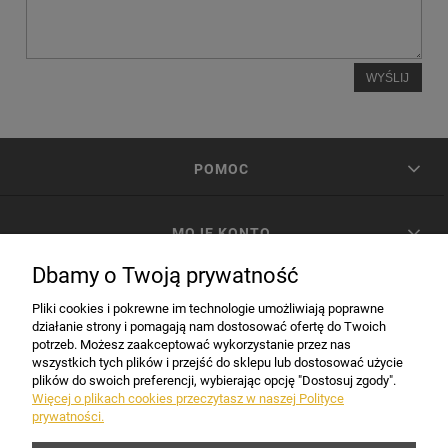
WYŚLIJ
POMOC
MOJE KONTO
Dbamy o Twoją prywatność
PŁATNOŚCI I DOSTAWA
Pliki cookies i pokrewne im technologie umożliwiają poprawne
działanie strony i pomagają nam dostosować ofertę do Twoich
potrzeb. Możesz zaakceptować wykorzystanie przez nas
INFORMACJE
wszystkich tych plików i przejść do sklepu lub dostosować użycie
plików do swoich preferencji, wybierając opcję "Dostosuj zgody".
Więcej o plikach cookies przeczytasz w naszej Polityce
prywatności.
DANE FIRMY