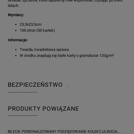
składać życzenia, które będziemy mile wspominać czytając po kilku
latach.
Wymiary:
23,5x23,5cm
100 stron (50 kartek)
Informacje:
Twarda, kwadratowa oprawa
W środku znajdują się białe karty o gramaturze 120g/m²
BEZPIECZEŃSTWO
↓
PRODUKTY POWIĄZANE
BILECIK PERSONALIZOWANY PODZIĘKOWANIE KOLEKCJA BOCIA...