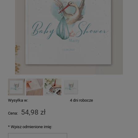
Wysyłka w:
4 dni robocze
54,98 zł
Cena:
*
Wpisz odmienione imię: