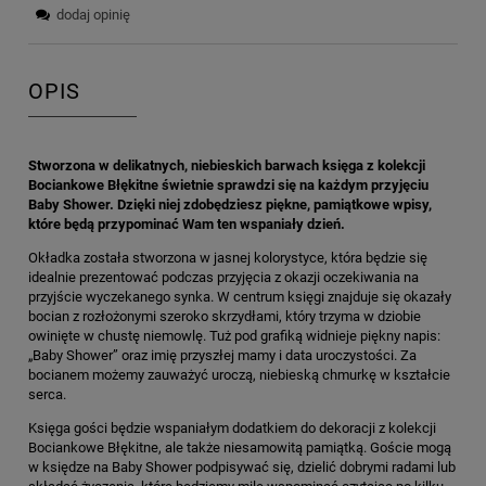
dodaj opinię
OPIS
Stworzona w delikatnych, niebieskich barwach księga z kolekcji
Bociankowe Błękitne świetnie sprawdzi się na każdym przyjęciu
Baby Shower. Dzięki niej zdobędziesz piękne, pamiątkowe wpisy,
które będą przypominać Wam ten wspaniały dzień.
Okładka została stworzona w jasnej kolorystyce, która będzie się
idealnie prezentować podczas przyjęcia z okazji oczekiwania na
przyjście wyczekanego synka. W centrum księgi znajduje się okazały
bocian z rozłożonymi szeroko skrzydłami, który trzyma w dziobie
owinięte w chustę niemowlę. Tuż pod grafiką widnieje piękny napis:
„Baby Shower” oraz imię przyszłej mamy i data uroczystości. Za
bocianem możemy zauważyć uroczą, niebieską chmurkę w kształcie
serca.
Księga gości będzie wspaniałym dodatkiem do dekoracji z kolekcji
Bociankowe Błękitne, ale także niesamowitą pamiątką. Goście mogą
w księdze na Baby Shower podpisywać się, dzielić dobrymi radami lub