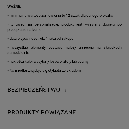
WAŻNE:
• minimalna wartość zamówienia to 12 sztuk dla danego słoiczka
• z uwagi na personalizację, produkt jest wysyłany dopiero po
przedpłacie na konto
• data przydatności: ok. 1 roku od zakupu
• wszystkie elementy zestawu należy umieścić na słoiczkach
samodzielnie
• nakrętka kolor wysyłany losowo: złoty lub czarny
• Na miodku znajduje się etykieta ze składem
BEZPIECZEŃSTWO
↓
PRODUKTY POWIĄZANE