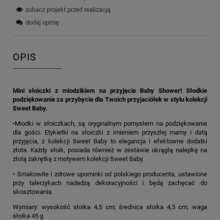
zobacz projekt przed realizacją
dodaj opinię
OPIS
Mini słoiczki z miodzikiem na przyjęcie Baby Shower! Słodkie
podziękowanie za przybycie dla Twoich przyjaciółek w stylu kolekcji
Sweet Baby.
•Miodki w słoiczkach, są oryginalnym pomysłem na podziękowanie
dla gości. Etykietki na słoiczki z imieniem przyszłej mamy i datą
przyjęcia, z kolekcji Sweet Baby to elegancja i efektowne dodatki
złota. Każdy słoik, posiada również w zestawie okrągłą nalepkę na
złotą zakrętkę z motywem kolekcji Sweet Baby.
• Smakowite i zdrowe upominki od polskiego producenta, ustawione
przy talerzykach nadadzą dekoracyjności i będą zachęcać do
skosztowania.
Wymiary: wysokość słoika 4,5 cm; średnica słoika 4,5 cm; waga
słoika 45 g