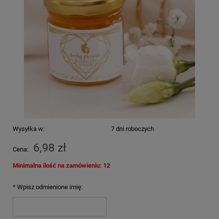
Wysyłka w:
7 dni roboczych
6,98 zł
Cena:
Minimalna ilość na zamówieniu: 12
*
Wpisz odmienione imię: