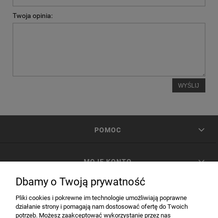
Twoja opinia:
WYŚLIJ
POMOC
MOJE KONTO
Dbamy o Twoją prywatność
PŁATNOŚCI I DOSTAWA
Pliki cookies i pokrewne im technologie umożliwiają poprawne
działanie strony i pomagają nam dostosować ofertę do Twoich
potrzeb. Możesz zaakceptować wykorzystanie przez nas