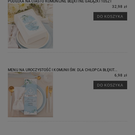
PUDEŁKA NA CIASTO KOMUNIJNE BŁĘKITNE GAŁĄZKI 10SZT
32,98 zł
DO KOSZYKA
MENU NA UROCZYSTOŚĆ I KOMUNII ŚW. DLA CHŁOPCA BŁĘKIT...
6,98 zł
DO KOSZYKA