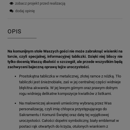
zobacz projekt przed realizacją
dodaj opinię
OPIS
Na komunijnym stole Waszych gości nie może zabraknąć wisienki na
torcie, czyli specjalnej, informacyjnej tabliczki. Dzięki niej bliscy nie
tylko docenią Waszą dbałość o szczegół, ale przede wszystkim będą
zachwyceni bajeczną oprawą tejże uroczystości.
Prostokątna tabliczka w metalicznej, złotej ramce z nóżką. Tło
tabliczki jest śnieżnobiałe, zaś w jej centralnej części widnieje
błękitna akwarela. W jej lewym górnym oraz prawym dolnym
rogu widnieją delikatne kompozycje kwiatków z listkami.
Na malowniczej akwareli umieścimy wybraną przez Was
personalizację, czyli imię chłopca przystępującego do
Sakramentu I Komunii Świętej oraz datę tej wyjątkowej
uroczystości. Całości dopełni symboliczny, biały emblemat w
postaci rąk otwartych do krzyża, otulonych wiankiem z