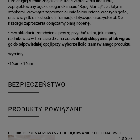
•
Po drugiej stronie znajdzie się treść zaproszenia nad którą,
zaprojektowany będzie elegancki napis "Będę Mamą!" ze złotymi
stópkami. Wewnątrz zaproszenia umieścimy imiona Waszych gości,
oraz wszystkie niezbędne informacje dotyczące uroczystości. Do
każdego zaproszenia dołączamy białą kopertę.
•Przy składaniu zamówienia proszę przysłać tekst, jaki mamy
nadrukować w formacie
.txt
. na adres
druk@sklepyoms.pl
lub
wgrać
go do odpowiedniej opcji przy wyborze ilości zamawianego produktu.
Wymiary:
•10cm x 15cm
BEZPIECZEŃSTWO
↓
PRODUKTY POWIĄZANE
BILECIK PERSONALIZOWANY PODZIĘKOWANIE KOLEKCJA SWEET...
1,50 zł