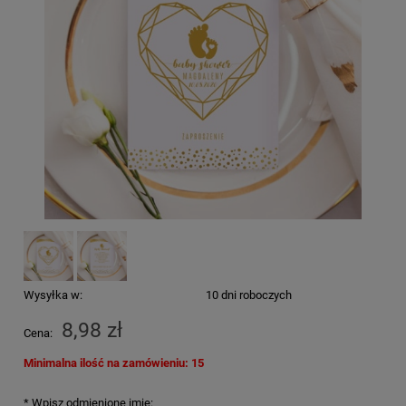
Wysyłka w:
10 dni roboczych
8,98 zł
Cena:
Minimalna ilość na zamówieniu: 15
*
Wpisz odmienione imię: