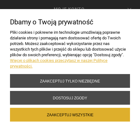
MOJE KONTO
Dbamy o Twoją prywatność
PŁATNOŚCI I DOSTAWA
Pliki cookies i pokrewne im technologie umożliwiają poprawne
działanie strony i pomagają nam dostosować ofertę do Twoich
potrzeb. Możesz zaakceptować wykorzystanie przez nas
INFORMACJE
wszystkich tych plików i przejść do sklepu lub dostosować użycie
plików do swoich preferencji, wybierając opcję "Dostosuj zgody".
Więcej o plikach cookies przeczytasz w naszej Polityce
prywatności.
DANE FIRMY
ZAAKCEPTUJ TYLKO NIEZBĘDNE
Copyright 2017-2026 Sakramento.pl
DOSTOSUJ ZGODY
ZAAKCEPTUJ WSZYSTKIE
POKAŻ PEŁNĄ WERSJĘ STRONY
Sklep internetowy Shoper Premium