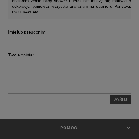
chciałam zrobić baby shower i teraz nie muszę się martwić o
dekoracje, ponieważ wszystko znalazlam na stronie u Państwa.
POZDRAWIAM.
Imię lub pseudonim:
Twoja opinia:
WYŚLIJ
POMOC