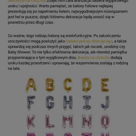
dekoracje na chrzciny
. Dzięki nim cała aranżacja nabiera wyjątkowego
uroku i spójności. Warto pamiętać, że balony foliowe najlepiej
prezentują się po napełnieniu helem, najwygodniejszym rozwiązaniem
jest hel w puszce, dzięki któremu dekoracje będą unosić się w
powietrzu przez długi czas.
Co ważne, tego rodzaju balony są wielofunkcyjne. Po zakończeniu
uroczystości mogą posłużyć jako
ozdoba pokoju dziecięcego
, a także
sprawdzą się podczas innych przyjęć, takich jak roczek, urodziny czy
Baby Shower. To nie tylko efektowna dekoracja, ale również pamiątka
przypominająca o tym wyjątkowym dniu.
Balony na chrzciny
dodają
uroku każdej przestrzeni i sprawiają, że wspomnienia zostają z rodziną
na lata.