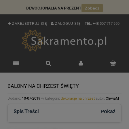
DEWOCJONALIA NA PREZENT
Zobacz
ZAREJESTRUJ SIĘ
ZALOGUJ SIĘ
TEL:
+48 507 717 950
BALONY NA CHRZEST ŚWIĘTY
Dodano:
10-07-2019
w kategorii:
dekoracje na chrzest
autor:
OliwiaM
Spis Treści
Pokaż