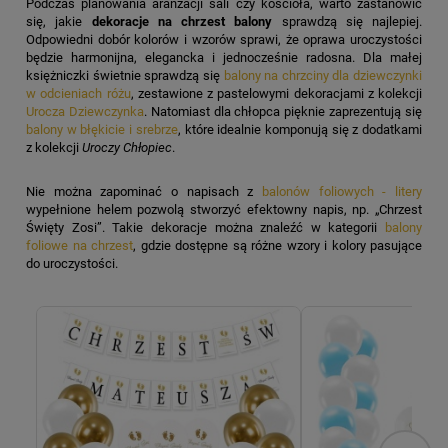
Podczas planowania aranżacji sali czy kościoła, warto zastanowić
się, jakie
dekoracje na chrzest balony
sprawdzą się najlepiej.
Odpowiedni dobór kolorów i wzorów sprawi, że oprawa uroczystości
będzie harmonijna, elegancka i jednocześnie radosna. Dla małej
księżniczki świetnie sprawdzą się
balony na chrzciny dla dziewczynki
w odcieniach różu
, zestawione z pastelowymi dekoracjami z kolekcji
Urocza Dziewczynka
. Natomiast dla chłopca pięknie zaprezentują się
balony w błękicie i srebrze
, które idealnie komponują się z dodatkami
z kolekcji
Uroczy Chłopiec
.
Nie można zapominać o napisach z
balonów foliowych - litery
wypełnione helem pozwolą stworzyć efektowny napis, np. „Chrzest
Święty Zosi”. Takie dekoracje można znaleźć w kategorii
balony
foliowe na chrzest
, gdzie dostępne są różne wzory i kolory pasujące
do uroczystości.