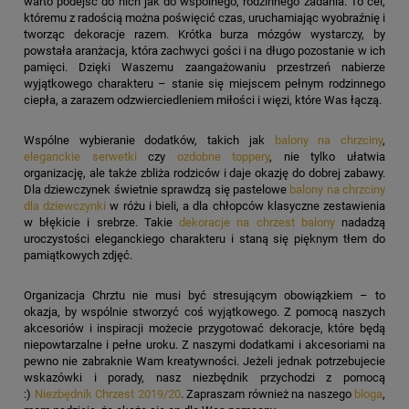
warto podejść do nich jak do wspólnego, rodzinnego zadania. To cel,
któremu z radością można poświęcić czas, uruchamiając wyobraźnię i
tworząc dekoracje razem. Krótka burza mózgów wystarczy, by
powstała aranżacja, która zachwyci gości i na długo pozostanie w ich
pamięci. Dzięki Waszemu zaangażowaniu przestrzeń nabierze
wyjątkowego charakteru – stanie się miejscem pełnym rodzinnego
ciepła, a zarazem odzwierciedleniem miłości i więzi, które Was łączą.
Wspólne wybieranie dodatków, takich jak
balony na chrzciny
,
eleganckie serwetki
czy
ozdobne toppery
, nie tylko ułatwia
organizację, ale także zbliża rodziców i daje okazję do dobrej zabawy.
Dla dziewczynek świetnie sprawdzą się pastelowe
balony na chrzciny
dla dziewczynki
w różu i bieli, a dla chłopców klasyczne zestawienia
w błękicie i srebrze. Takie
dekoracje na chrzest balony
nadadzą
uroczystości eleganckiego charakteru i staną się pięknym tłem do
pamiątkowych zdjęć.
Organizacja Chrztu nie musi być stresującym obowiązkiem – to
okazja, by wspólnie stworzyć coś wyjątkowego. Z pomocą naszych
akcesoriów i inspiracji możecie przygotować dekoracje, które będą
niepowtarzalne i pełne uroku. Z naszymi dodatkami i akcesoriami na
pewno nie zabraknie Wam kreatywności. Jeżeli jednak potrzebujecie
wskazówki i porady, nasz niezbędnik przychodzi z pomocą
:)
Niezbędnik Chrzest 2019/20
. Zapraszam również na naszego
bloga
,