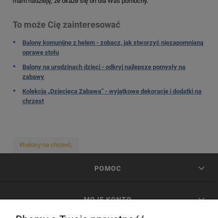
mam nadzieję, że okaże się on dla Was pomocny.
To może Cię zainteresować
Balony komunijne z helem - zobacz, jak stworzyć niezapomnianą
oprawę stołu
Balony na urodzinach dzieci - odkryj najlepsze pomysły na
zabawy
Kolekcja „Dziecięca Zabawa” - wyjątkowe dekoracje i dodatki na
chrzest
#balony na chrzest,
POMOC
MOJE KONTO