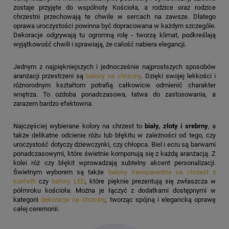
zostaje przyjęte do wspólnoty Kościoła, a rodzice oraz rodzice
chrzestni przechowają te chwile w sercach na zawsze. Dlatego
oprawa uroczystości powinna być dopracowana w każdym szczególe.
Dekoracje odgrywają tu ogromną rolę - tworzą klimat, podkreślają
wyjątkowość chwili i sprawiają, że całość nabiera elegancji.
Jednym z najpiękniejszych i jednocześnie najprostszych sposobów
aranżacji przestrzeni są
balony na chrzciny
. Dzięki swojej lekkości i
różnorodnym kształtom potrafią całkowicie odmienić charakter
wnętrza. To ozdoba ponadczasowa, łatwa do zastosowania, a
zarazem bardzo efektowna.
Najczęściej wybierane kolory na chrzest to
biały, złoty i srebrny
, a
także delikatne odcienie różu lub błękitu w zależności od tego, czy
uroczystość dotyczy dziewczynki, czy chłopca. Biel i ecru są barwami
ponadczasowymi, które świetnie komponują się z każdą aranżacją. Z
kolei róż czy błękit wprowadzają subtelny akcent personalizacji.
Świetnym wyborem są także
balony transparentne na chrzest z
konfetti
czy
balony LED
, które pięknie prezentują się zwłaszcza w
półmroku kościoła. Można je łączyć z dodatkami dostępnymi w
kategorii
dekoracje na chrzciny
, tworząc spójną i elegancką oprawę
całej ceremonii.