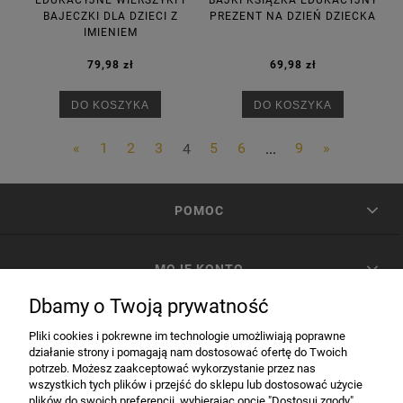
EDUKACYJNE WIERSZYKI I
BAJKI KSIĄŻKA EDUKACYJNY
BAJECZKI DLA DZIECI Z
PREZENT NA DZIEŃ DZIECKA
IMIENIEM
79,98 zł
69,98 zł
DO KOSZYKA
DO KOSZYKA
«
1
2
3
4
5
6
...
9
»
POMOC
MOJE KONTO
Dbamy o Twoją prywatność
PŁATNOŚCI I DOSTAWA
Pliki cookies i pokrewne im technologie umożliwiają poprawne
działanie strony i pomagają nam dostosować ofertę do Twoich
potrzeb. Możesz zaakceptować wykorzystanie przez nas
INFORMACJE
wszystkich tych plików i przejść do sklepu lub dostosować użycie
plików do swoich preferencji, wybierając opcję "Dostosuj zgody".