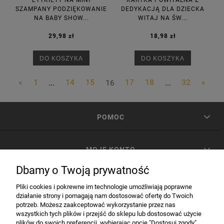
ETYKIETY NA MINI
KARTKA POWITALNA Z
SZAMPANY PODZIĘKOWANIE
DEDYKACJĄ DLA DZIECKA
NA BABY SHOW...
WITAJ NA ŚW...
29,98 zł
18,98 zł
DO KOSZYKA
DO KOSZYKA
«
1
...
14
15
16
17
18
...
32
»
POMOC
MOJE KONTO
Dbamy o Twoją prywatność
PŁATNOŚCI I DOSTAWA
Pliki cookies i pokrewne im technologie umożliwiają poprawne
działanie strony i pomagają nam dostosować ofertę do Twoich
potrzeb. Możesz zaakceptować wykorzystanie przez nas
INFORMACJE
wszystkich tych plików i przejść do sklepu lub dostosować użycie
plików do swoich preferencji, wybierając opcję "Dostosuj zgody".