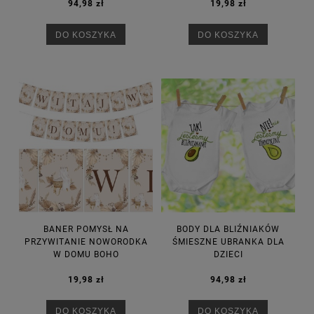
94,98 zł
19,98 zł
DO KOSZYKA
DO KOSZYKA
BANER POMYSŁ NA
BODY DLA BLIŹNIAKÓW
PRZYWITANIE NOWORODKA
ŚMIESZNE UBRANKA DLA
W DOMU BOHO
DZIECI
19,98 zł
94,98 zł
DO KOSZYKA
DO KOSZYKA